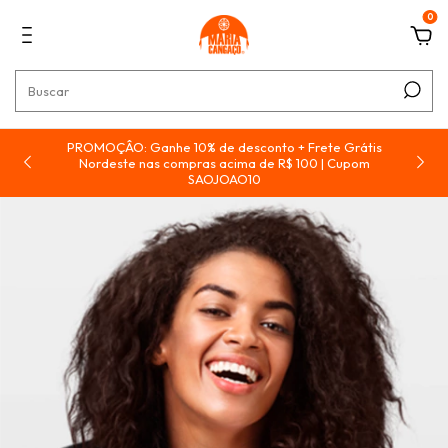
0
PROMOÇÂO: Ganhe 10% de desconto + Frete Grátis
e
Nordeste nas compras acima de R$ 100 | Cupom
SAOJOAO10