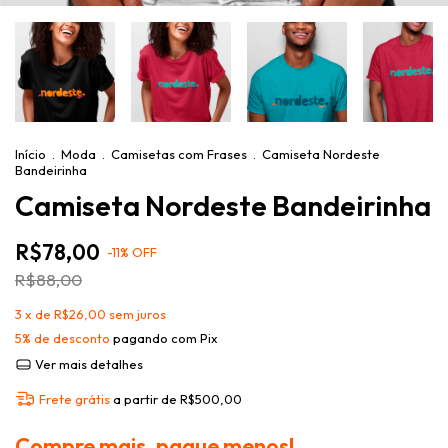
Início
.
Moda
.
Camisetas com Frases
.
Camiseta Nordeste
Bandeirinha
Camiseta Nordeste Bandeirinha
R$78,00
-
11
%
OFF
R$88,00
3
x de
R$26,00
sem juros
5% de desconto
pagando com Pix
Ver mais detalhes
Frete grátis
a partir de
R$500,00
Compre mais, pague menos!