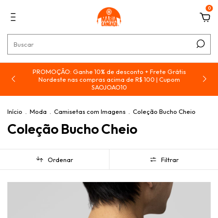
0
PROMOÇÂO: Ganhe 10% de desconto + Frete Grátis
e
Nordeste nas compras acima de R$ 100 | Cupom
SAOJOAO10
Início
.
Moda
.
Camisetas com Imagens
.
Coleção Bucho Cheio
Coleção Bucho Cheio
Ordenar
Filtrar