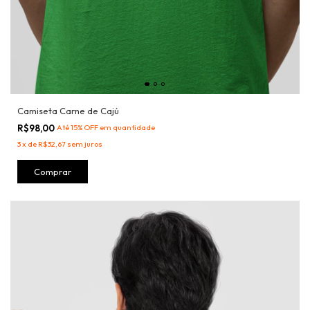
Camiseta Carne de Cajú
R$98,00
Até 15% OFF
em quantidade
3
x
de
R$32,67
sem juros
Comprar