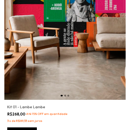
Kit 01 - Lambe Lambe
R$268,00
Até 15% OFF
em quantidade
3
x
de
R$89,33
sem juros