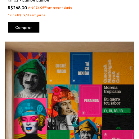
Kit 02 - Lambe Lambe
R$268,00
Até 15% OFF
em quantidade
3
x
de
R$89,33
sem juros