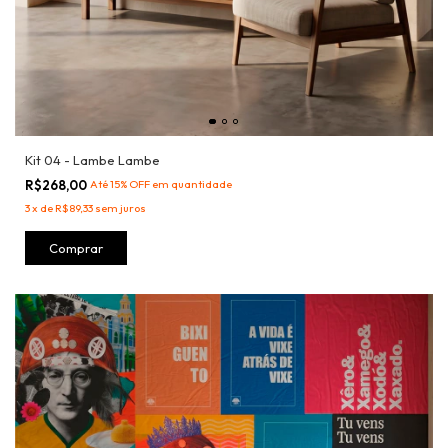
Kit 04 - Lambe Lambe
R$268,00
Até 15% OFF
em quantidade
3
x
de
R$89,33
sem juros