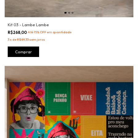
Kit 03 - Lambe Lambe
R$268,00
Até 15% OFF
em quantidade
3
x
de
R$89,33
sem juros