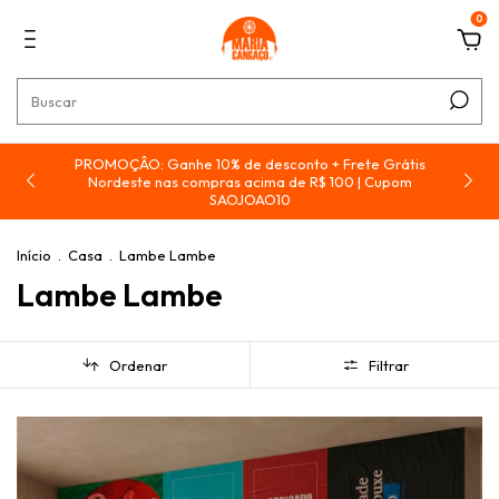
0
PROMOÇÂO: Ganhe 10% de desconto + Frete Grátis
e
Nordeste nas compras acima de R$ 100 | Cupom
SAOJOAO10
Início
.
Casa
.
Lambe Lambe
Lambe Lambe
Ordenar
Filtrar