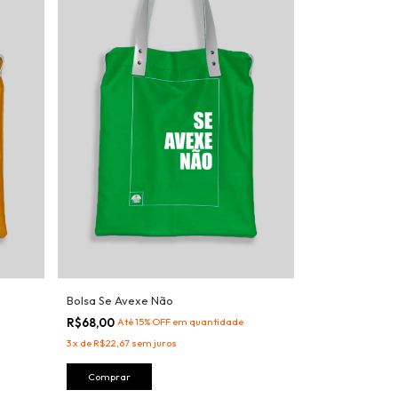
Bolsa Se Avexe Não
R$68,00
Até 15% OFF
em quantidade
3
x
de
R$22,67
sem juros
Comprar