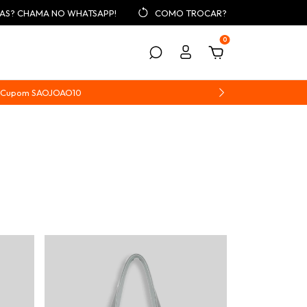
AS? CHAMA NO WHATSAPP!
COMO TROCAR?
0
 | Cupom SAOJOAO10