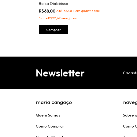
Bolsa Diabéisso
R$68,00
Até 15% OFF
em quantidade
3
x
de
R$22,67
sem juros
Comprar
Newsletter
Cadastr
maria cangaço
nave
Quem Somos
Sobre 
Como Comprar
Como 