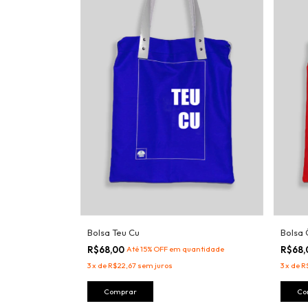
Bolsa Teu Cu
Bolsa
R$68,00
Até 15% OFF
em quantidade
R$68
3
x
de
R$22,67
sem juros
3
x
de
R
Comprar
Co