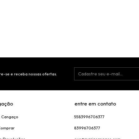
e-se e receba nossas ofertas.
gação
entre em contato
a Cangaço
5583996706377
Comprar
83996706377