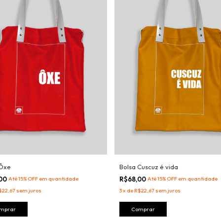
 Ôxe
Bolsa Cuscuz é vida
,00
Até 15% OFF
em quantidade
R$68,00
Até 15% OFF
em quantidade
$22,67
sem juros
3
x
de
R$22,67
sem juros
mprar
Comprar