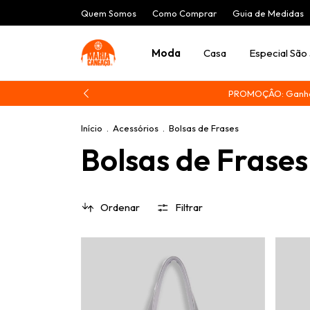
Quem Somos
Como Comprar
Guia de Medidas
Moda
Casa
Especial São
PROMOÇÂO: Ganhe 1
Início
.
Acessórios
.
Bolsas de Frases
Bolsas de Frases
Ordenar
Filtrar