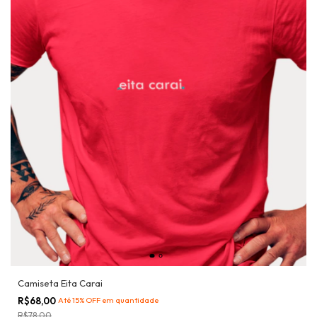
Camiseta Eita Carai
R$68,00
Até 15% OFF
em quantidade
R$78,00