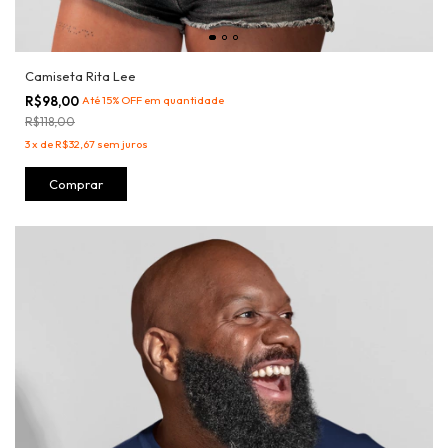
Camiseta Rita Lee
R$98,00
Até 15% OFF
em quantidade
R$118,00
3
x
de
R$32,67
sem juros
Comprar