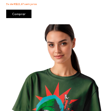
3
x
de
R$22,67
sem juros
Comprar