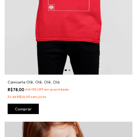
Camiseta Olê, Olê, Olê, Olá
R$78,00
Até 15% OFF
em quantidade
3
x
de
R$26,00
sem juros
Comprar