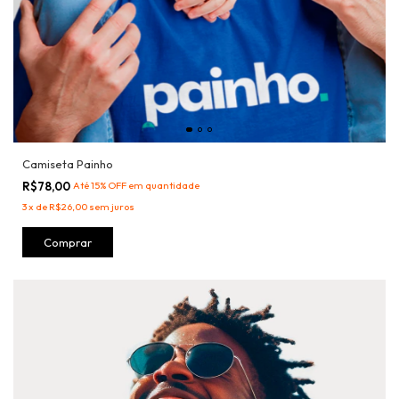
Camiseta Painho
R$78,00
Até 15% OFF
em quantidade
3
x
de
R$26,00
sem juros
Comprar