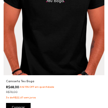
Camiseta Teu Boga
R$68,00
Até 15% OFF
em quantidade
R$78,00
3
x
de
R$22,67
sem juros
Comprar