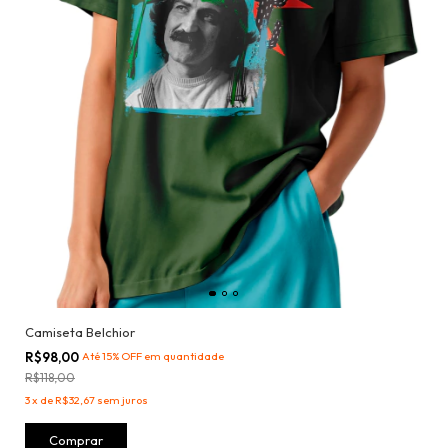
Camiseta Belchior
R$98,00
Até 15% OFF
em quantidade
R$118,00
3
x
de
R$32,67
sem juros
Comprar