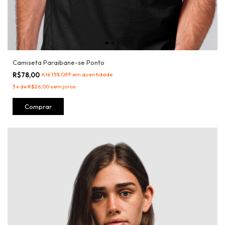
Camiseta Paraibane-se Ponto
R$78,00
Até 15% OFF
em quantidade
3
x
de
R$26,00
sem juros
Comprar