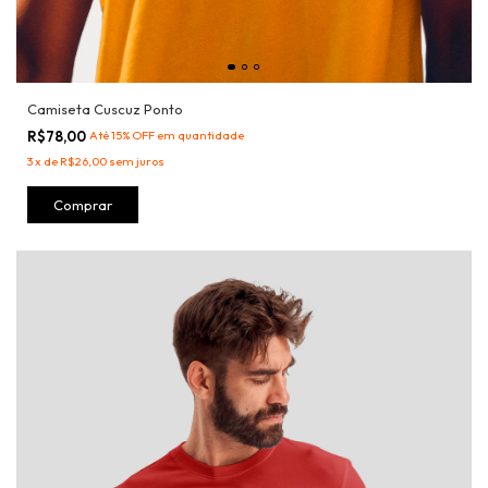
Camiseta Cuscuz Ponto
R$78,00
Até 15% OFF
em quantidade
3
x
de
R$26,00
sem juros
Comprar