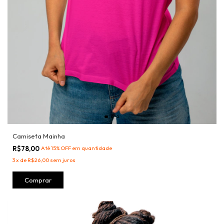
Camiseta Mainha
R$78,00
Até 15% OFF
em quantidade
3
x
de
R$26,00
sem juros
Comprar