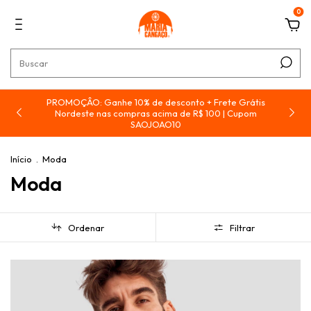
0
PROMOÇÂO: Ganhe 10% de desconto + Frete Grátis
e
Nordeste nas compras acima de R$ 100 | Cupom
SAOJOAO10
Início
.
Moda
Moda
Ordenar
Filtrar