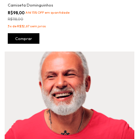
Camiseta Dominguinhos
R$98,00
Até 15% OFF
em quantidade
R$118,00
3
x
de
R$32,67
sem juros
Comprar