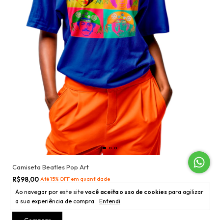
Camiseta Beatles Pop Art
R$98,00
Até 15% OFF
em quantidade
R$118,00
Ao navegar por este site
você aceita o uso de cookies
para agilizar
3
x
de
R$32,67
sem juros
a sua experiência de compra.
Entendi
Comprar