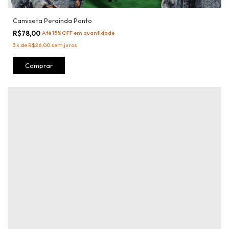
Camiseta Perainda Ponto
R$78,00
Até 15% OFF
em quantidade
3
x
de
R$26,00
sem juros
Comprar