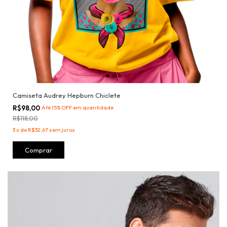
Camiseta Audrey Hepburn Chiclete
R$98,00
Até 15% OFF
em quantidade
R$118,00
3
x
de
R$32,67
sem juros
Comprar