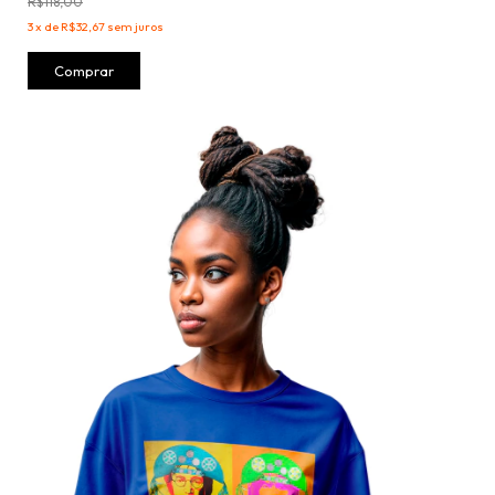
R$118,00
3
x
de
R$32,67
sem juros
Comprar