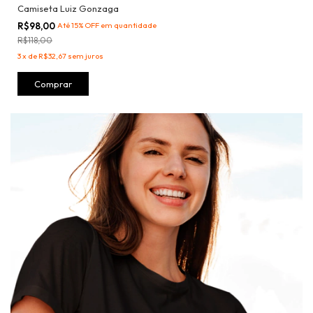
Camiseta Luiz Gonzaga
R$98,00
Até 15% OFF
em quantidade
R$118,00
3
x
de
R$32,67
sem juros
Comprar