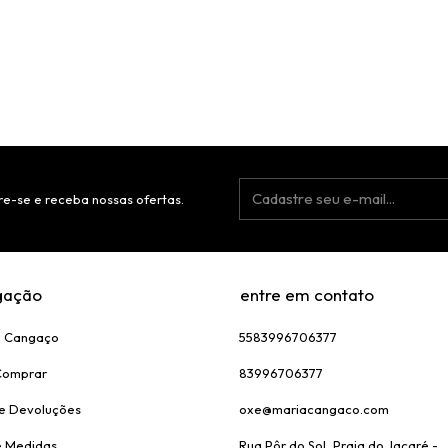
e-se e receba nossas ofertas.
gação
entre em contato
a Cangaço
5583996706377
Comprar
83996706377
 e Devoluções
oxe@mariacangaco.com
e Medidas
Rua Pôr do Sol, Praia do Jacaré -