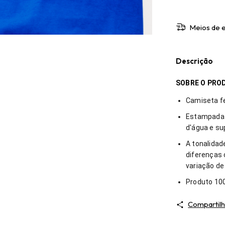
Meios de 
Descrição
SOBRE O PRO
Camiseta f
Estampada 
d'água e su
A tonalida
diferenças 
variação de
Produto 100
Compartilh