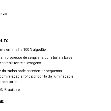
envio
DUTO
eita em malha 100% algodão
em processo de serigrafia com tinta a base
per resistente a lavagens
de da malha pode apresentar pequenas
com relação à foto por conta da iluminação e
 monitores
% Brasileiro
ar