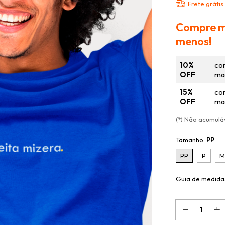
Frete grátis
Compre m
menos!
10%
co
OFF
mai
15%
co
OFF
mai
(*) Não acumul
Tamanho:
PP
PP
P
M
Guia de medida