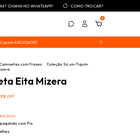
AS? CHAMA NO WHATSAPP!
COMO TROCAR?
0
 | Cupom SAOJOAO10
Camisetas com Frases
.
Coleção Só um Tiquim
.
izera
ta Eita Mizera
13
%
OFF
em juros
pagando com Pix
alhes