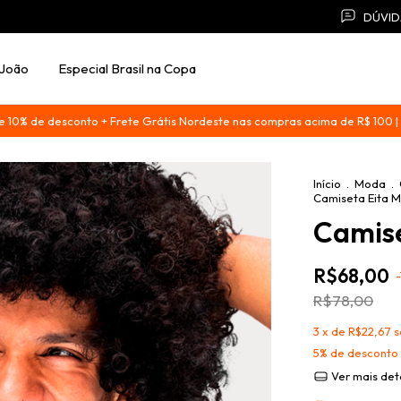
DÚVID
 João
Especial Brasil na Copa
0% de desconto + Frete Grátis Nordeste nas compras acima de R$ 100
Início
.
Moda
.
Camiseta Eita M
Camise
R$68,00
-
R$78,00
3
x de
R$22,67
s
5% de desconto
Ver mais det