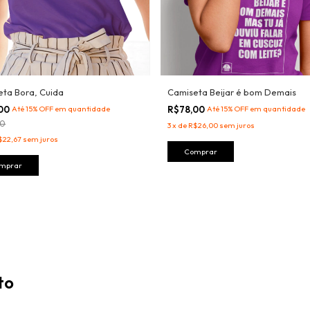
ta Bora, Cuida
Camiseta Beijar é bom Demais
,00
Até 15% OFF
em quantidade
R$78,00
Até 15% OFF
em quantidade
00
3
x
de
R$26,00
sem juros
$22,67
sem juros
Comprar
mprar
to