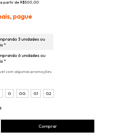
a partir de
R$500,00
ais, pague
mprando 3 unidades ou
s *
mprando 6 unidades ou
s *
ável com algumas promoções
G
GG
G1
G2
s