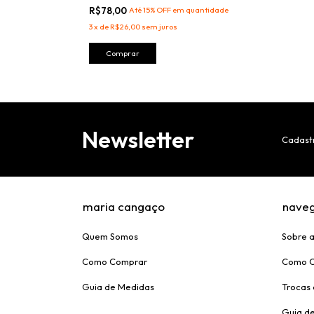
R$78,00
Até 15% OFF
em quantidade
3
x
de
R$26,00
sem juros
Comprar
Newsletter
Cadastr
maria cangaço
nave
Quem Somos
Sobre 
Como Comprar
Como 
Guia de Medidas
Trocas
Guia d