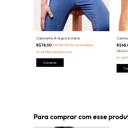
Camiseta A regra é clara
Camise
antidade
R$78,00
Até 15% OFF
em quantidade
R$68
R$78,
3
x
de
R$26,00
sem juros
3
x
de
R
Comprar
Co
Para comprar com esse produ