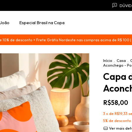
DÚVID
 João
Especial Brasil na Copa
0% de desconto + Frete Grátis Nordeste nas compras acima de R$ 100
Início
.
Casa
.
Aconchego - Po
Capa 
Aconch
R$58,00
3
x de
R$19,33
s
5% de desconto
Ver mais det