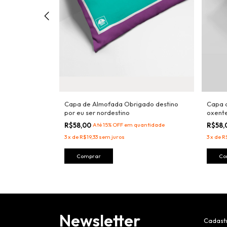
 é vida
Capa de Almofada Obrigado destino
Capa 
por eu ser nordestino
oxente
antidade
R$58,00
Até 15% OFF
em quantidade
R$58
3
x
de
R$19,33
sem juros
3
x
de
R
Newsletter
Cadastr