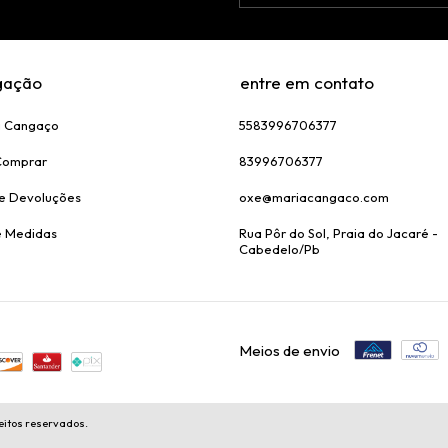
gação
entre em contato
a Cangaço
5583996706377
Comprar
83996706377
 e Devoluções
oxe@mariacangaco.com
e Medidas
Rua Pôr do Sol, Praia do Jacaré -
Cabedelo/Pb
Meios de envio
eitos reservados.