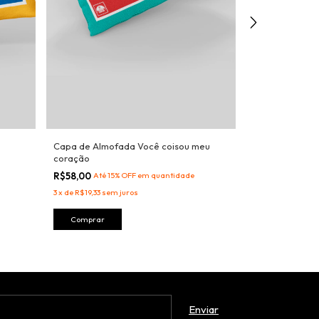
Capa de Almofada Você coisou meu
Capa de Almo
coração
R$58,00
Até 15
R$58,00
Até 15% OFF
em quantidade
3
x
de
R$19,33
sem 
3
x
de
R$19,33
sem juros