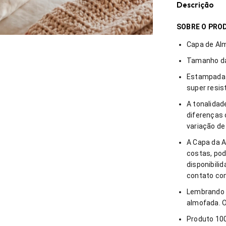
Descrição
SOBRE O PRO
Capa de Alm
Tamanho da
Estampada 
super resis
A tonalida
diferenças 
variação de
A Capa da A
costas, po
disponibil
contato com
Lembrando 
almofada. O
Produto 100