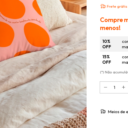
Frete grátis
Compre m
menos!
10%
co
OFF
mai
15%
co
OFF
mai
(*) Não acumul
Meios de 