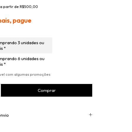
a partir de
R$500,00
ais, pague
mprando 3 unidades ou
s *
mprando 6 unidades ou
s *
ável com algumas promoções
envio