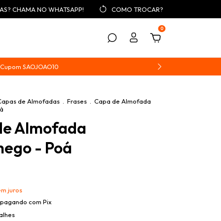
AS? CHAMA NO WHATSAPP!
COMO TROCAR?
0
 | Cupom SAOJOAO10
Capas de Almofadas
.
Frases
.
Capa de Almofada
á
de Almofada
ego - Poá
em juros
pagando com Pix
alhes