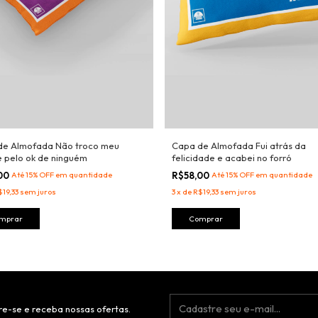
de Almofada Não troco meu
Capa de Almofada Fui atrás da
 pelo ok de ninguém
felicidade e acabei no forró
,00
Até 15% OFF
em quantidade
R$58,00
Até 15% OFF
em quantidade
$19,33
sem juros
3
x
de
R$19,33
sem juros
e-se e receba nossas ofertas.