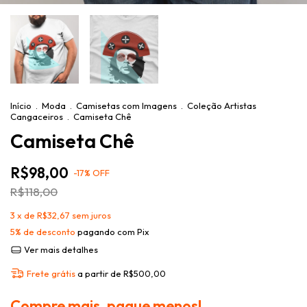
Início
.
Moda
.
Camisetas com Imagens
.
Coleção Artistas
Cangaceiros
.
Camiseta Chê
Camiseta Chê
R$98,00
-
17
%
OFF
R$118,00
3
x de
R$32,67
sem juros
5% de desconto
pagando com Pix
Ver mais detalhes
Frete grátis
a partir de
R$500,00
Compre mais, pague menos!