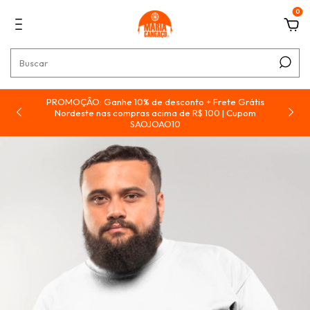
0
PROMOÇÂO: Ganhe 10% de desconto + Frete Grátis
e
Nordeste nas compras acima de R$ 100 | Cupom
SAOJOAO10